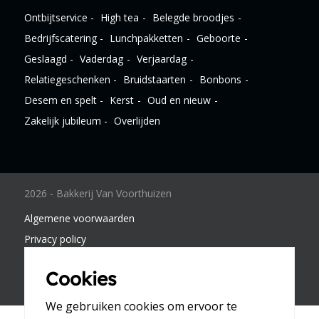
Ontbijtservice
High tea
Belegde broodjes
Bedrijfscatering
Lunchpakketten
Geboorte
Geslaagd
Vaderdag
Verjaardag
Relatiegeschenken
Bruidstaarten
Bonbons
Desem en spelt
Kerst
Oud en nieuw
Zakelijk jubileum
Overlijden
2026 - Bakkerij Van Voorthuizen
Algemene voorwaarden
Privacy policy
Disclaimer
Cookies
Ontwerp & Realisatie
Webvriend
We gebruiken cookies om ervoor te