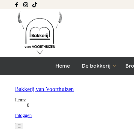
Home
De bakkerij
Br