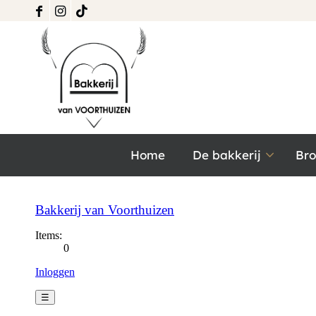
Home
De bakkerij
Br